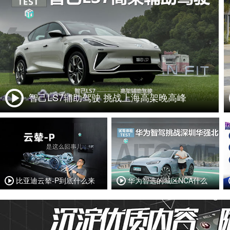
智己LS7辅助驾驶 挑战上海高架晚高峰
比亚迪云辇-P到底什么来
华为智选的城区NCA什么
头？
样？