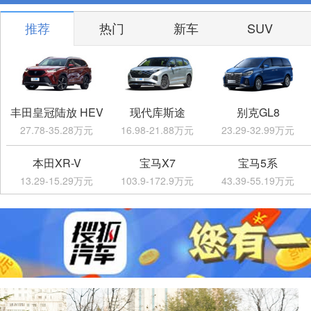
推荐
热门
新车
SUV
丰田皇冠陆放 HEV
现代库斯途
别克GL8
27.78-35.28万元
16.98-21.88万元
23.29-32.99万元
本田XR-V
宝马X7
宝马5系
13.29-15.29万元
103.9-172.9万元
43.39-55.19万元