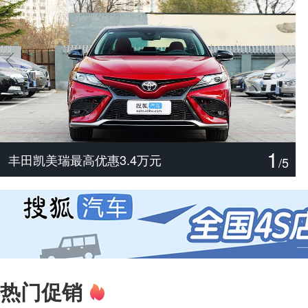
1
尊界V800/V680实力分析
主打配置诚意 解读腾势Z9S
丰田汉兰达最高优惠3万元
捷豹XFL最高优惠19.48万元
宝马X3最高优惠3万元
丰田凯美瑞最高优惠3.4万元
/
5
热门促销