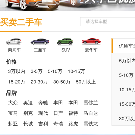
买卖二手车
请选择车型
优质车
两厢车
三厢车
SUV
豪华车
5万以
价格
3万以内
3-5万
5-10万
10-15万
5-10万
15-20万
20-30万
30-50万
50万以上
10-15
品牌
大众
奥迪
奔驰
丰田
本田
雪佛兰
15-30
宝马
别克
现代
日产
福特
马自达
30万以
起亚
长城
吉利
奇瑞
路虎
雪铁龙