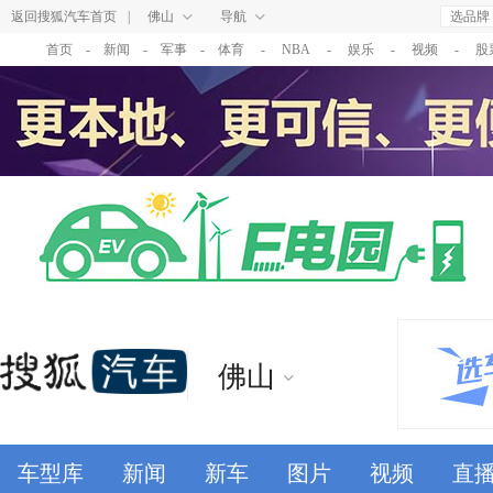
返回搜狐汽车首页
|
佛山
导航
选品牌
首页
-
新闻
-
军事
-
体育
-
NBA
-
娱乐
-
视频
-
股
佛山
车型库
新闻
新车
图片
视频
直